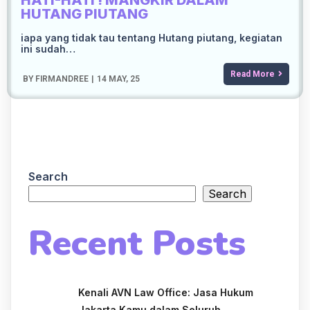
HATI-HATI ! MANGKIR DALAM
HUTANG PIUTANG
iapa yang tidak tau tentang Hutang piutang, kegiatan
ini sudah…
Read More
BY
FIRMANDREE
|
14
MAY, 25
Search
Search
Recent Posts
Kenali AVN Law Office: Jasa Hukum
Jakarta Kamu dalam Seluruh