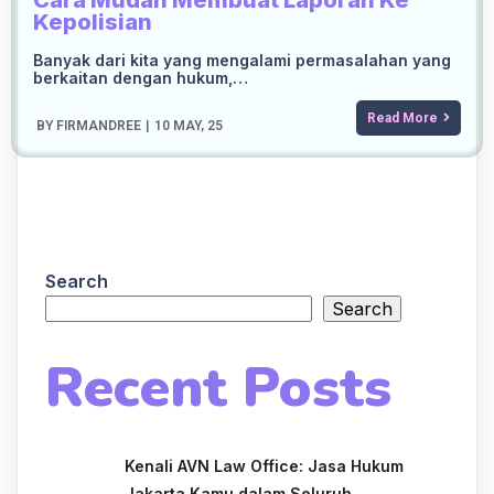
Cara Mudah Membuat Laporan Ke
Kepolisian
Banyak dari kita yang mengalami permasalahan yang
berkaitan dengan hukum,…
Read More
BY
FIRMANDREE
|
10
MAY, 25
Search
Search
Recent Posts
Kenali AVN Law Office: Jasa Hukum
Jakarta Kamu dalam Seluruh