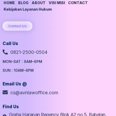
HOME
BLOG
ABOUT
VISI MISI
CONTACT
Kebijakan Layanan Hukum
Contact Us
Call Us
0821-2500-0504
MON–SAT : 9AM–6PM
SUN : 10AM–4PM
Email Us @
cs@avnlawoffice.com
Find Us
Graha Harapan Regency Blok A2 no 5. Babelan.