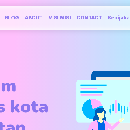
BLOG
ABOUT
VISI MISI
CONTACT
Kebijak
um
s kota
atan