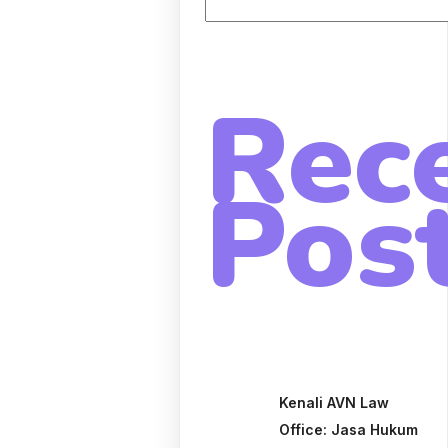
Rec
Pos
Kenali AVN Law
Office: Jasa Hukum