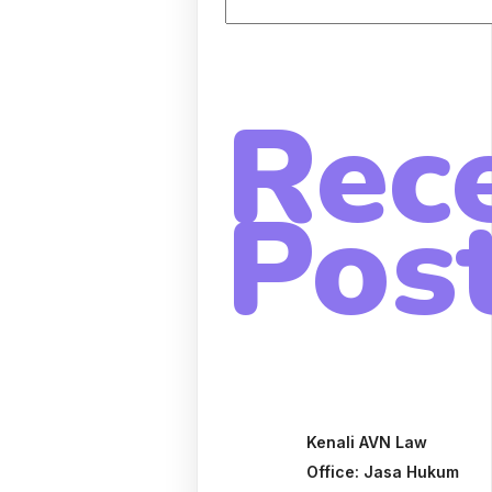
Rec
Pos
Kenali AVN Law
Office: Jasa Hukum