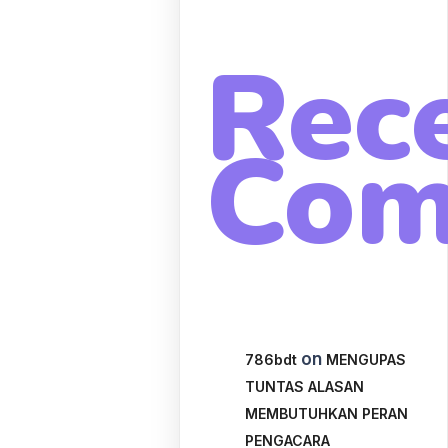
Rec
Com
on
786bdt
MENGUPAS
TUNTAS ALASAN
MEMBUTUHKAN PERAN
PENGACARA