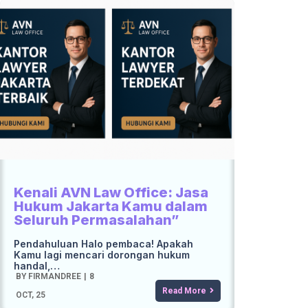
Kenali AVN Law Office: Jasa
Hukum Jakarta Kamu dalam
Seluruh Permasalahan”
Pendahuluan Halo pembaca! Apakah
Kamu lagi mencari dorongan hukum
handal,…
BY
FIRMANDREE
|
8
Read More
OCT, 25