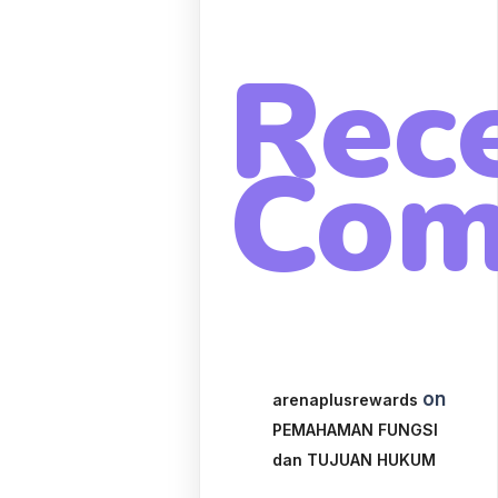
Rec
Com
on
arenaplusrewards
PEMAHAMAN FUNGSI
dan TUJUAN HUKUM