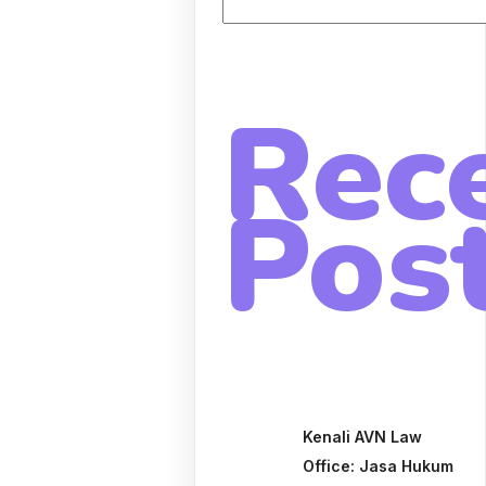
Rec
Pos
Kenali AVN Law
Office: Jasa Hukum