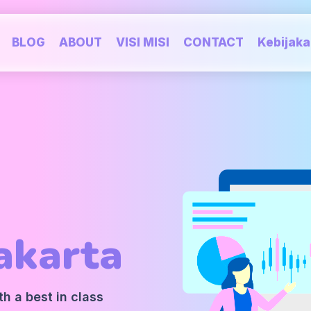
BLOG
ABOUT
VISI MISI
CONTACT
Kebijak
akarta
h a best in class