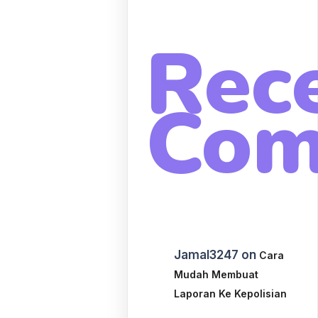
Rec
Com
Jamal3247
on
Cara
Mudah Membuat
Laporan Ke Kepolisian