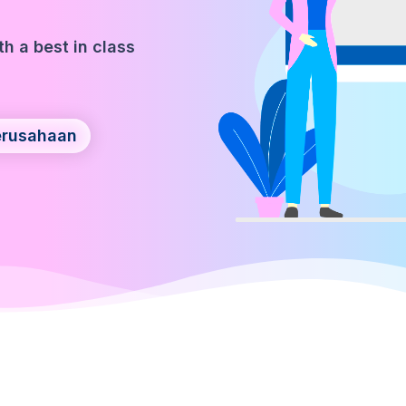
h a best in class
.
erusahaan