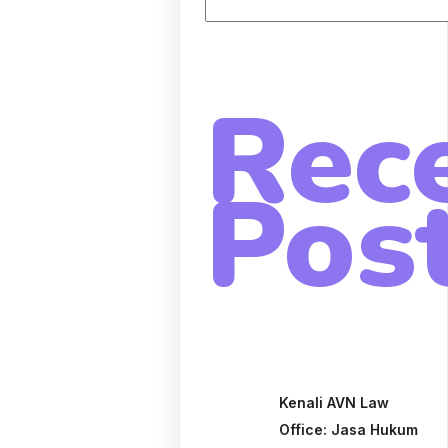
Rec
Pos
Kenali AVN Law
Office: Jasa Hukum